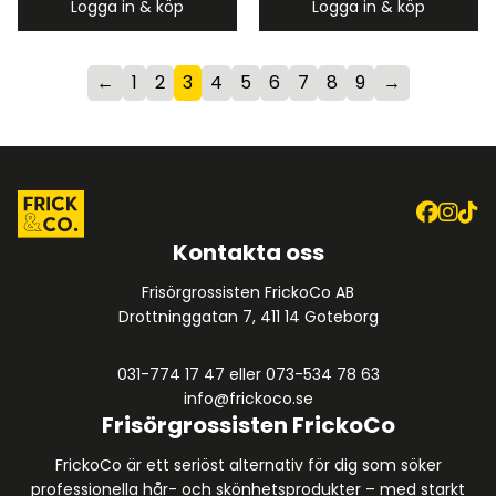
Logga in & köp
Logga in & köp
←
1
2
3
4
5
6
7
8
9
→
Kontakta oss
Frisörgrossisten FrickoCo AB
Drottninggatan 7, 411 14 Goteborg
031-774 17 47
eller
073-534 78 63
info@frickoco.se
Frisörgrossisten FrickoCo
FrickoCo är ett seriöst alternativ för dig som söker
professionella hår- och skönhetsprodukter – med starkt