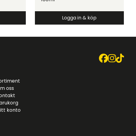
Logga in & köp
ortiment
m oss
ontakt
arukorg
itt konto