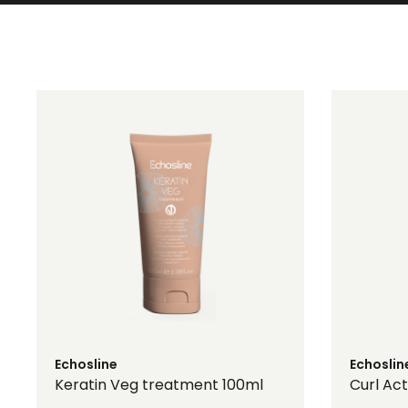
Echosline
Echoslin
Keratin Veg treatment 100ml
Curl Ac