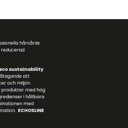
essionella hårvårds
 reducerad
eco sustainability
t åtagande att
ter och miljön.
ade produkter med hög
redienser i hållbara
mbinationen med
tination.
ECHOSLINE