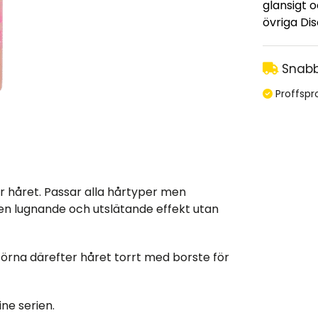
glansigt 
övriga Dis
Snabb
Proffspr
 håret. Passar alla hårtyper men
ar en lugnande och utslätande effekt utan
Förna därefter håret torrt med borste för
ne serien.