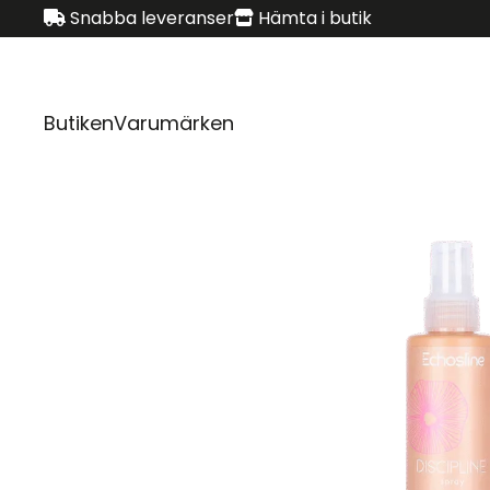
Snabba leveranser
Hämta i butik
Butiken
Varumärken