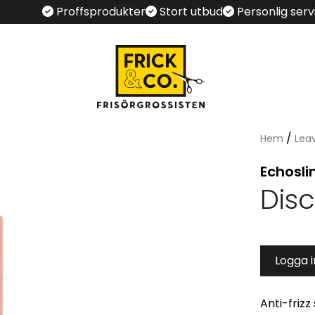
Proffsprodukter
Stort utbud
Personlig serv
/
Hem
Lea
Echosli
Disc
Logga 
Anti-frizz