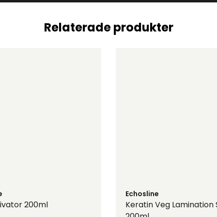
Relaterade produkter
e
Echosline
tivator 200ml
Keratin Veg Lamination
200ml