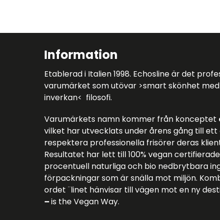
Information
Etablerad i Italien 1998. Echosline är det prof
varumärket som utövar >smart skönhet med
inverkan< filosofi.
Varumärkets namn kommer från konceptet
vilket har utvecklats under årens gång till et
respektera professionella frisörer deras klien
Resultatet har lett till 100% vegan certifier
procentuell naturliga och bio nedbrytbara ing
förpackningar som är snälla mot miljön. Ko
ordet ¨linet hänvisar till vägen mot en ny des
–
is the Vegan Way.