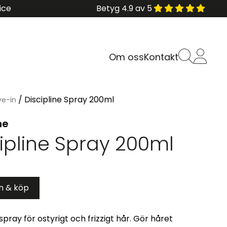
ice
Betyg 4.9 av 5
Om oss
Kontakt
/ Discipline Spray 200ml
ve-in
ne
ipline Spray 200ml
in & köp
 spray för ostyrigt och frizzigt hår. Gör håret