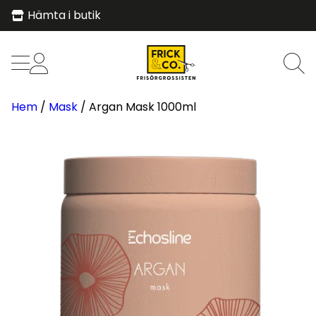
Hämta i butik
Proffsprodukter
Stort utbud
Personlig service
Hem
/
Mask
/ Argan Mask 1000ml