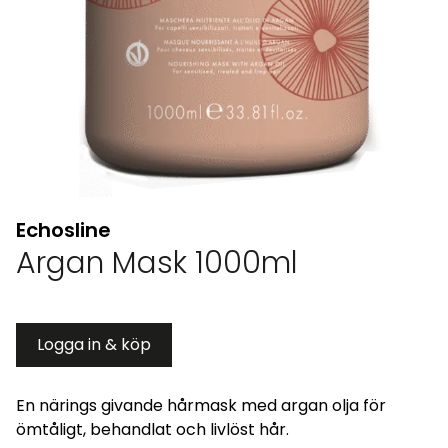
Echosline
Argan Mask 1000ml
Logga in & köp
En närings givande hårmask med argan olja för
ömtåligt, behandlat och livlöst hår.